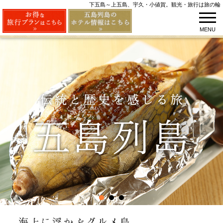
下五島～上五島、宇久・小値賀。観光・旅行は旅の輪
MENU